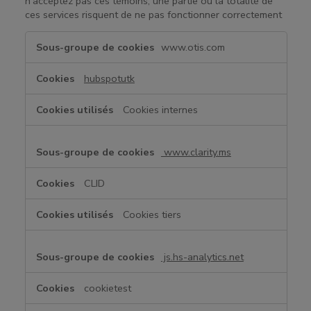
n'acceptez pas ces témoins, une partie ou la totalité de
ces services risquent de ne pas fonctionner correctement
T
www.otis.com
é
m
hubspotutk
o
i
Cookies internes
n
s
d
www.clarity.ms
e
f
CLID
o
n
Cookies tiers
c
t
i
js.hs-analytics.net
o
n
cookietest
n