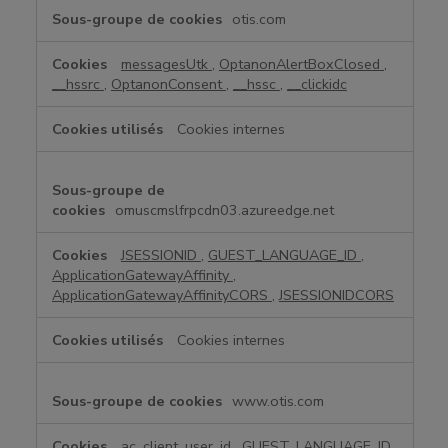
T
otis.com
é
m
messagesUtk
,
OptanonAlertBoxClosed
,
o
__hssrc
,
OptanonConsent
,
__hssc
,
__clickidc
i
n
Cookies internes
s
s
t
r
omuscmslfrpcdn03.azureedge.net
i
c
JSESSIONID
,
GUEST_LANGUAGE_ID
,
t
ApplicationGatewayAffinity
,
e
ApplicationGatewayAffinityCORS
,
JSESSIONIDCORS
m
e
Cookies internes
n
t
www.otis.com
n
é
c
ac_client_user_id
,
GUEST_LANGUAGE_ID
,