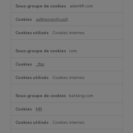
p
.adentifi.com
o
u
adtheorent[cuid]
r
u
Cookies internes
n
e
p
com
u
b
_fbp
l
i
Cookies internes
c
i
t
bat.bing.com
é
c
MR
i
b
Cookies internes
l