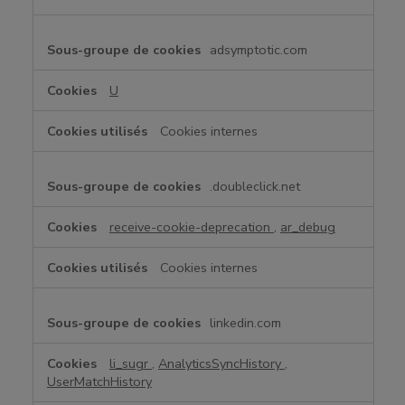
adsymptotic.com
U
Cookies internes
.doubleclick.net
receive-cookie-deprecation
,
ar_debug
Cookies internes
linkedin.com
li_sugr
,
AnalyticsSyncHistory
,
UserMatchHistory