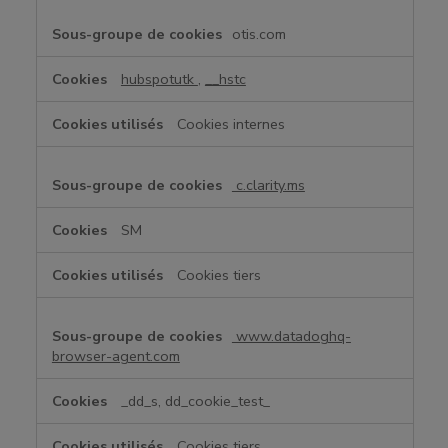
s
d
otis.com
e
p
hubspotutk
,
__hstc
e
r
Cookies internes
f
o
r
c.clarity.ms
m
a
SM
n
c
Cookies tiers
e
www.datadoghq-
browser-agent.com
_dd_s, dd_cookie_test_
Cookies tiers