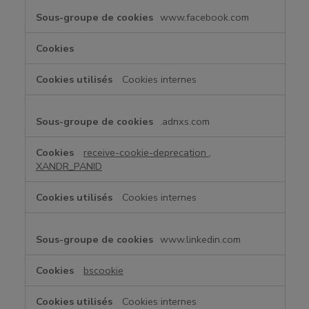
é
e
www.facebook.com
Cookies internes
.adnxs.com
receive-cookie-deprecation
,
XANDR_PANID
Cookies internes
www.linkedin.com
bscookie
Cookies internes