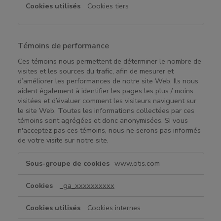
a
Cookies tiers
l
i
t
é
Témoins de performance
Ces témoins nous permettent de déterminer le nombre de
visites et les sources du trafic, afin de mesurer et
d’améliorer les performances de notre site Web. Ils nous
aident également à identifier les pages les plus / moins
visitées et d’évaluer comment les visiteurs naviguent sur
le site Web. Toutes les informations collectées par ces
témoins sont agrégées et donc anonymisées. Si vous
n'acceptez pas ces témoins, nous ne serons pas informés
de votre visite sur notre site.
T
www.otis.com
é
m
_ga_xxxxxxxxxx
o
i
Cookies internes
n