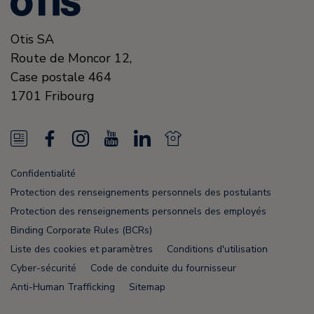
Otis SA
Route de Moncor 12,
Case postale 464
1701
Fribourg
N
F
I
Y
L
N
e
a
n
o
i
e
Confidentialité
w
c
s
u
n
w
Protection des renseignements personnels des postulants
s
e
t
T
k
s
Protection des renseignements personnels des employés
Binding Corporate Rules (BCRs)
F
b
a
u
e
F
Liste des cookies et paramètres
Conditions d'utilisation
e
o
g
b
d
e
Cyber-sécurité
Code de conduite du fournisseur
e
o
r
e
i
e
Anti-Human Trafficking
Sitemap