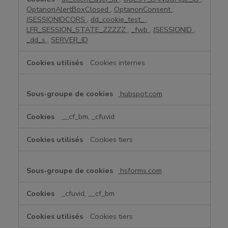
OptanonAlertBoxClosed
,
OptanonConsent
,
e
JSESSIONIDCORS
,
dd_cookie_test_
,
s
LFR_SESSION_STATE_ZZZZZ
,
_fwb
,
JSESSIONID
,
s
_dd_s
,
SERVER_ID
a
i
Cookies internes
r
e
s
hubspot.com
__cf_bm, _cfuvid
Cookies tiers
hsforms.com
_cfuvid, __cf_bm
Cookies tiers