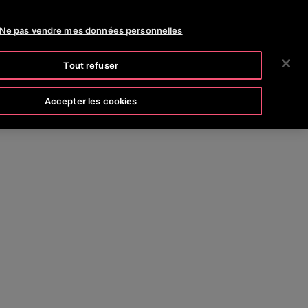
OTISLINE 0800 365 24 7
NEWS
CARRIÈRES
Ne pas vendre mes données personnelles
RECHERCHER
CIÉTÉ
INVESTISSEURS
CONTACTEZ-NOUS
Tout refuser
Accepter les cookies