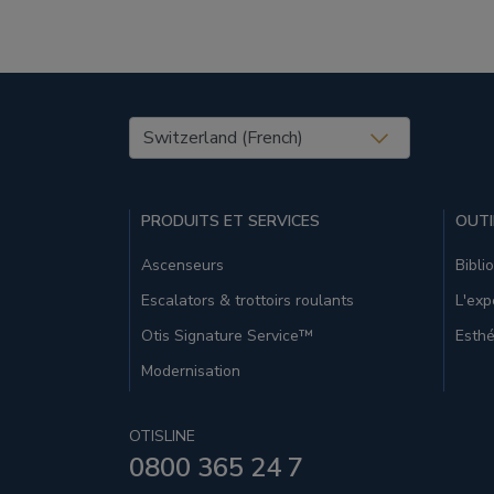
United States (EN)
PRODUITS ET SERVICES
OUTI
Ascenseurs
Bibli
Escalators & trottoirs roulants
L'exp
Otis Signature Service™
Esthé
Modernisation
OTISLINE
0800 365 24 7