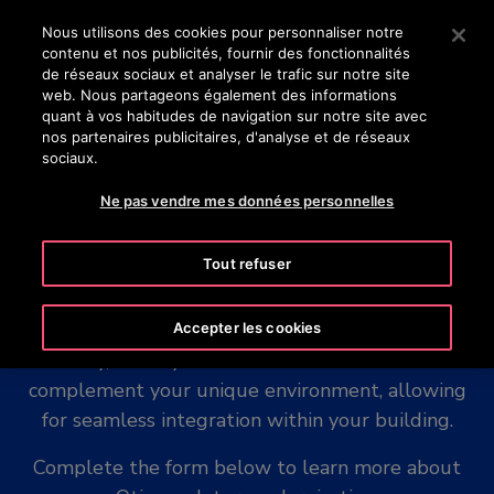
Appuyez sur Entrée pour passer au contenu principal
Nous utilisons des cookies pour personnaliser notre
contenu et nos publicités, fournir des fonctionnalités
RECHERCHER
de réseaux sociaux et analyser le trafic sur notre site
MENU
web. Nous partageons également des informations
quant à vos habitudes de navigation sur notre site avec
nos partenaires publicitaires, d'analyse et de réseaux
sociaux.
Escalator modernization
Ne pas vendre mes données personnelles
Tout refuser
Escalator modernization brings your escalator up
to industry-leading standards; enhancing safety,
Accepter les cookies
reliability, and style. Our solution is customized to
complement your unique environment, allowing
for seamless integration within your building.
Complete the form below to learn more about