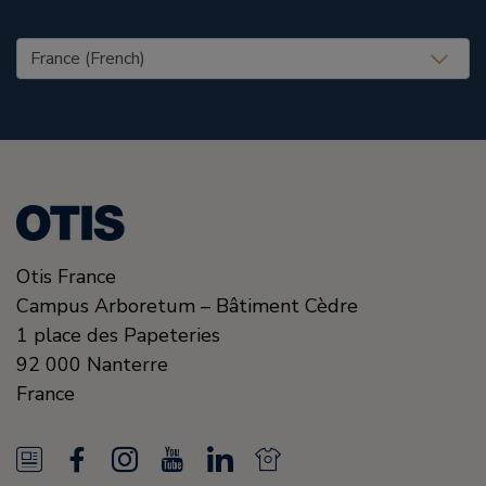
United States (EN)
Otis France
Campus Arboretum – Bâtiment Cèdre
1 place des Papeteries
92 000
Nanterre
France
N
F
I
Y
L
N