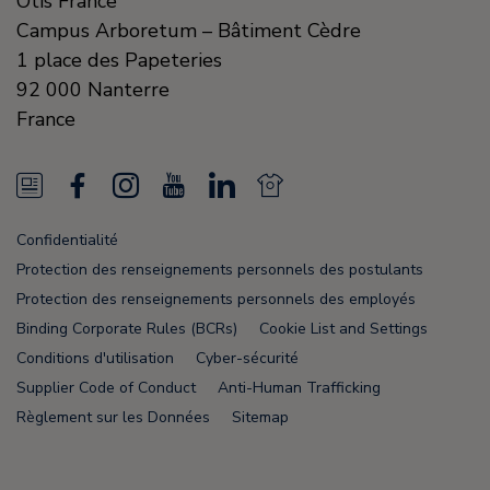
Otis France
Campus Arboretum – Bâtiment Cèdre
1 place des Papeteries
92 000
Nanterre
France
N
F
I
Y
L
N
e
a
n
o
i
e
Confidentialité
w
c
s
u
n
w
Protection des renseignements personnels des postulants
s
e
t
T
k
s
Protection des renseignements personnels des employés
Binding Corporate Rules (BCRs)
Cookie List and Settings
F
b
a
u
e
F
Conditions d'utilisation
Cyber-sécurité
e
o
g
b
d
e
Supplier Code of Conduct
Anti-Human Trafficking
e
o
r
e
i
e
Règlement sur les Données
Sitemap
d
k
a
n
d