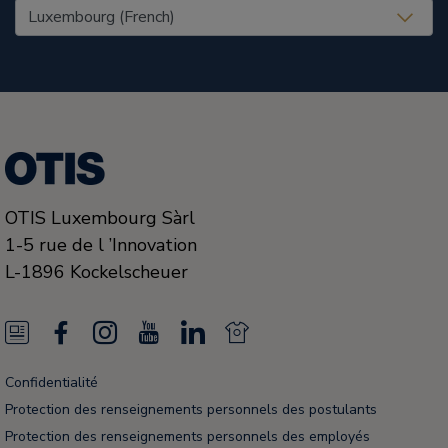
United States (EN)
OTIS Luxembourg Sàrl
1-5 rue de l ’Innovation
L-1896
Kockelscheuer
N
F
I
Y
L
N
e
a
n
o
i
e
Confidentialité
w
c
s
u
n
w
Protection des renseignements personnels des postulants
s
e
t
T
k
s
Protection des renseignements personnels des employés