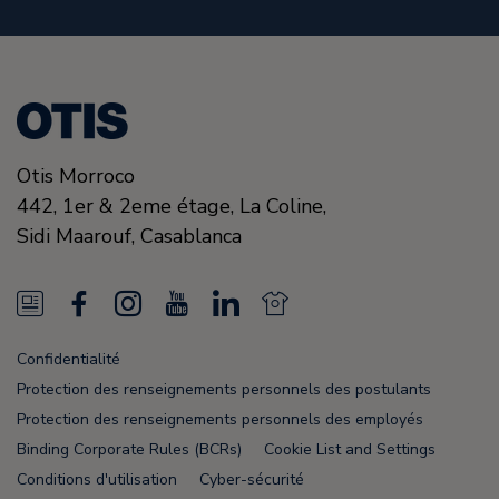
Otis Morroco
442, 1er & 2eme étage, La Coline,
Sidi Maarouf,
Casablanca
N
F
I
Y
L
N
e
a
n
o
i
e
Confidentialité
w
c
s
u
n
w
Protection des renseignements personnels des postulants
s
e
t
T
k
s
Protection des renseignements personnels des employés
Binding Corporate Rules (BCRs)
Cookie List and Settings
F
b
a
u
e
F
Conditions d'utilisation
Cyber-sécurité