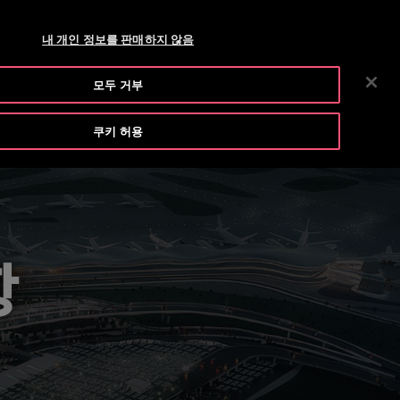
티스 엘리베이터 공식 블로그
브로셔 및 도면
뉴스룸
채용
내 개인 정보를 판매하지 않음
수
자료 다운로드
회사 소개
투자자 정보
연락처
모두 거부
색
쿠키 허용
항