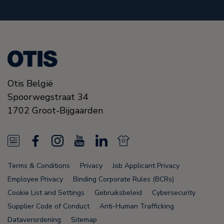
Otis België
Spoorwegstraat 34
1702
Groot-Bijgaarden
N
F
I
Y
L
N
e
a
n
o
i
e
Terms & Conditions
Privacy
Job Applicant Privacy
w
c
s
u
n
w
Employee Privacy
Binding Corporate Rules (BCRs)
s
e
t
T
k
s
Cookie List and Settings
Gebruiksbeleid
Cybersecurity
Supplier Code of Conduct
Anti-Human Trafficking
F
b
a
u
e
F
Dataverordening
Sitemap