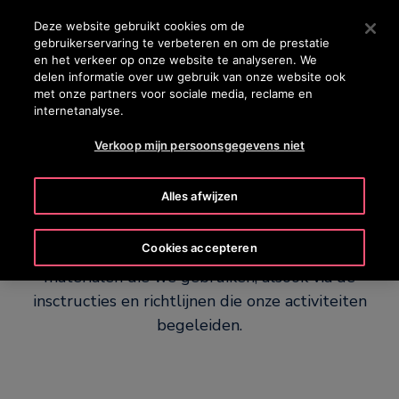
OTISLINE +31 800 0224752
Druk op Enter om naar de hoofdinhoud te gaan
Deze website gebruikt cookies om de
gebruikerservaring te verbeteren en om de prestatie
ZOEKEN
en het verkeer op onze website te analyseren. We
MENU
delen informatie over uw gebruik van onze website ook
met onze partners voor sociale media, reclame en
internetanalyse.
Verkoop mijn persoonsgegevens niet
verbinden
Veilig
Alles afwijzen
Cookies accepteren
We verbeteren de veiligheid via de uitrusting en
materialen die we gebruiken, alsook via de
insctructies en richtlijnen die onze activiteiten
begeleiden.