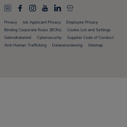
N
F
I
Y
L
N
e
a
n
o
i
e
Privacy
Job Applicant Privacy
Employee Privacy
w
c
s
u
n
w
Binding Corporate Rules (BCRs)
Cookie List and Settings
s
e
t
T
k
s
Gebruiksbeleid
Cybersecurity
Supplier Code of Conduct
Anti-Human Trafficking
Dataverordening
Sitemap
F
b
a
u
e
F
e
o
g
b
d
e
e
o
r
e
i
e
Node Name: liferay-75cdbd4554-wwcwl
d
k
a
n
d
m