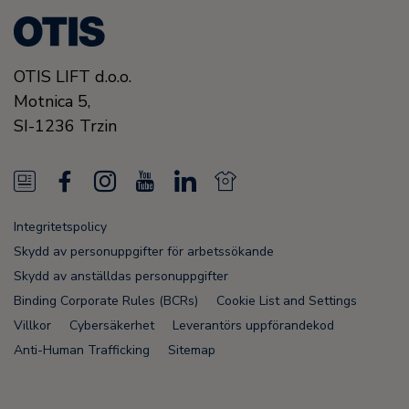
OTIS LIFT d.o.o.
Motnica 5,
SI-1236 Trzin
N
F
I
Y
L
N
e
a
n
o
i
e
Integritetspolicy
w
c
s
u
n
w
Skydd av personuppgifter för arbetssökande
s
e
t
T
k
s
Skydd av anställdas personuppgifter
Binding Corporate Rules (BCRs)
Cookie List and Settings
F
b
a
u
e
F
Villkor
Cybersäkerhet
Leverantörs uppförandekod
e
o
g
b
d
e
Anti-Human Trafficking
Sitemap
e
o
r
e
i
e