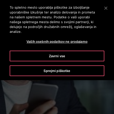
OTISLINE 3860801430
Pritisnite Enter, da preskočite na glavno vsebino
To spletno mesto uporablja piškotke za izboljšanje
uporabniške izkušnje ter analizo delovanja in prometa
ISKANJE
na našem spletnem mestu. Podatke o vaši uporabi
MENI
našega spletnega mesta delimo s svojimi partnerji, ki
delujejo na področjih družabnih omrežij, oglaševanja in
analize.
Vaših osebnih podatkov ne prodajamo
Zavrni vse
Sprejmi piškotke
Media assets