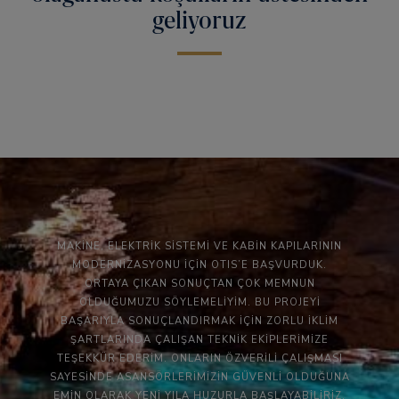
geliyoruz
MAKİNE, ELEKTRİK SİSTEMİ VE KABİN KAPILARININ
MODERNİZASYONU İÇİN OTIS’E BAŞVURDUK.
ORTAYA ÇIKAN SONUÇTAN ÇOK MEMNUN
OLDUĞUMUZU SÖYLEMELİYİM. BU PROJEYİ
BAŞARIYLA SONUÇLANDIRMAK İÇİN ZORLU İKLİM
ŞARTLARINDA ÇALIŞAN TEKNİK EKİPLERİMİZE
TEŞEKKÜR EDERİM. ONLARIN ÖZVERİLİ ÇALIŞMASI
SAYESİNDE ASANSÖRLERİMİZİN GÜVENLİ OLDUĞUNA
EMİN OLARAK YENİ YILA HUZURLA BAŞLAYABİLİRİZ.