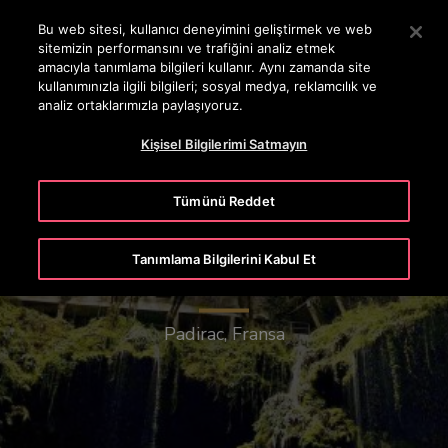
OTISLINE 444 68 47
Ana İçeriğe atlamak için Enter tuşuna basın
Bu web sitesi, kullanıcı deneyimini geliştirmek ve web
sitemizin performansını ve trafiğini analiz etmek
ARA
amacıyla tanımlama bilgileri kullanır. Aynı zamanda site
MENÜ
kullanımınızla ilgili bilgileri; sosyal medya, reklamcılık ve
analiz ortaklarımızla paylaşıyoruz.
Kişisel Bilgilerimi Satmayın
Tümünü Reddet
Tanımlama Bilgilerini Kabul Et
Gouffre de Padirac
Padirac, Fransa