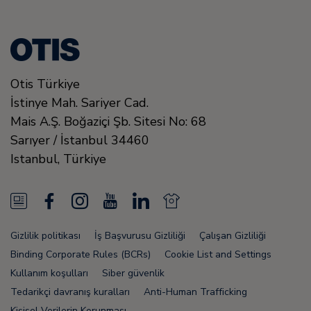
Otis Türkiye
İstinye Mah. Sariyer Cad.
Mais A.Ş. Boğaziçi Şb. Sitesi No: 68
Sarıyer / İstanbul
34460
Istanbul
,
Türkiye
N
F
I
Y
L
N
e
a
n
o
i
e
Gizlilik politikası
İş Başvurusu Gizliliği
Çalışan Gizliliği
w
c
s
u
n
w
Binding Corporate Rules (BCRs)
Cookie List and Settings
s
e
t
T
k
s
Kullanım koşulları
Siber güvenlik
Tedarikçi davranış kuralları
Anti-Human Trafficking
F
b
a
u
e
F
Kişisel Verilerin Korunması