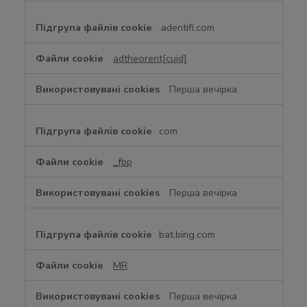
і
с
.adentifi.com
o
o
adtheorent[cuid]
k
i
Перша вечірка
e
s
com
_fbp
Перша вечірка
bat.bing.com
MR
Перша вечірка