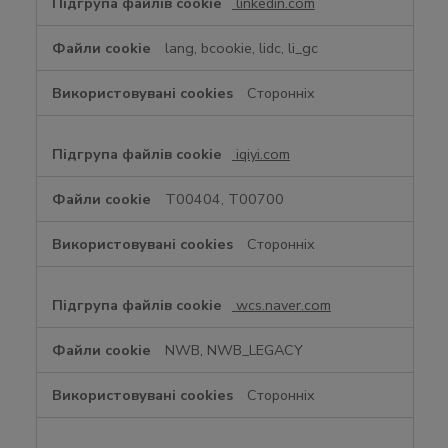
linkedin.com
lang, bcookie, lidc, li_gc
Сторонніх
iqiyi.com
T00404, T00700
Сторонніх
wcs.naver.com
NWB, NWB_LEGACY
Сторонніх