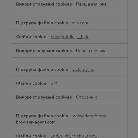
Перша вечірка
у
а
т
otis.com
а
ц
hubspotutk
,
__hstc
і
й
Перша вечірка
н
і
c
c.clarity.ms
o
o
SM
k
i
Сторонніх
e
www.datadoghq-
browser-agent.com
_dd_s, dd_cookie_test_