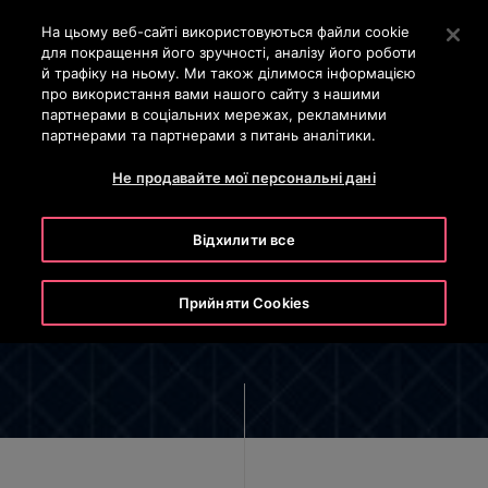
OTISLINE 0-800-501-901
Натисніть клавішу Enter, щоб перейти до основного вм
На цьому веб-сайті використовуються файли cookie
для покращення його зручності, аналізу його роботи
ПОШУК
й трафіку на ньому. Ми також ділимося інформацією
МЕН
про використання вами нашого сайту з нашими
партнерами в соціальних мережах, рекламними
партнерами та партнерами з питань аналітики.
Не продавайте мої персональні дані
Відхилити все
Інформаційна безпека
Прийняти Cookies