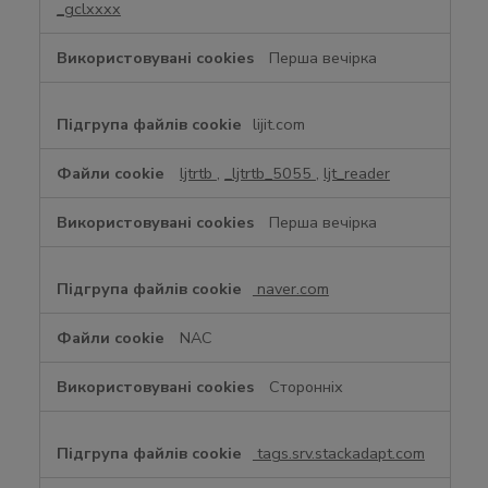
_gclxxxx
Перша вечірка
lijit.com
ljtrtb
,
_ljtrtb_5055
,
ljt_reader
Перша вечірка
naver.com
NAC
Сторонніх
tags.srv.stackadapt.com