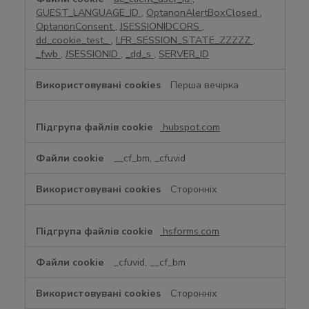
GUEST_LANGUAGE_ID
,
OptanonAlertBoxClosed
,
OptanonConsent
,
JSESSIONIDCORS
,
dd_cookie_test_
,
LFR_SESSION_STATE_ZZZZZ
,
_fwb
,
JSESSIONID
,
_dd_s
,
SERVER_ID
Перша вечірка
hubspot.com
__cf_bm, _cfuvid
Сторонніх
hsforms.com
_cfuvid, __cf_bm
Сторонніх