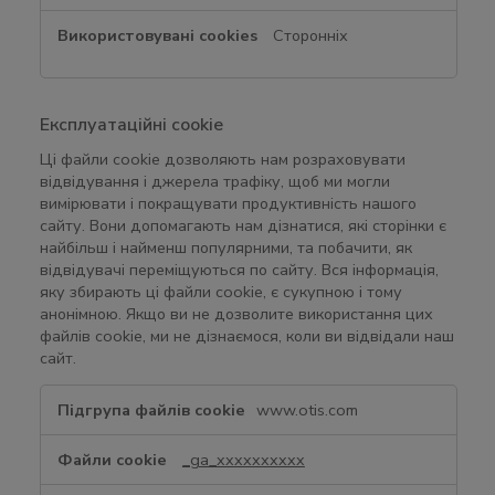
i
e
Сторонніх
s
Експлуатаційні cookie
Ці файли cookie дозволяють нам розраховувати
відвідування і джерела трафіку, щоб ми могли
вимірювати і покращувати продуктивність нашого
сайту. Вони допомагають нам дізнатися, які сторінки є
найбільш і найменш популярними, та побачити, як
відвідувачі переміщуються по сайту. Вся інформація,
яку збирають ці файли cookie, є сукупною і тому
анонімною. Якщо ви не дозволите використання цих
файлів cookie, ми не дізнаємося, коли ви відвідали наш
сайт.
Е
www.otis.com
к
с
_ga_xxxxxxxxxx
п
л