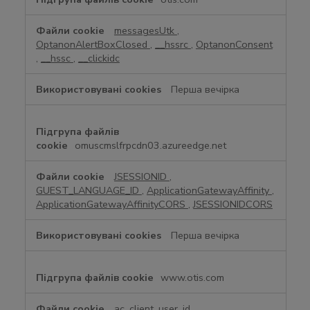
т
р
messagesUtk
,
о
OptanonAlertBoxClosed
,
__hssrc
,
OptanonConsent
г
,
__hssc
,
__clickidc
о
н
Перша вечірка
е
о
б
х
omuscmslfrpcdn03.azureedge.net
і
д
JSESSIONID
,
н
GUEST_LANGUAGE_ID
,
ApplicationGatewayAffinity
,
і
ApplicationGatewayAffinityCORS
,
JSESSIONIDCORS
c
o
Перша вечірка
o
k
www.otis.com
i
e
ac_client_user_id
,