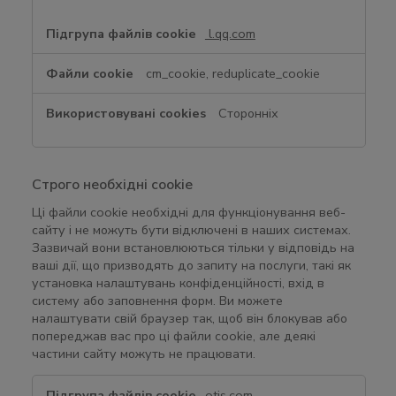
l.qq.com
cm_cookie, reduplicate_cookie
Сторонніх
Строго необхідні cookie
Ці файли cookie необхідні для функціонування веб-
сайту і не можуть бути відключені в наших системах.
Зазвичай вони встановлюються тільки у відповідь на
ваші дії, що призводять до запиту на послуги, такі як
установка налаштувань конфіденційності, вхід в
систему або заповнення форм. Ви можете
налаштувати свій браузер так, щоб він блокував або
попереджав вас про ці файли cookie, але деякі
частини сайту можуть не працювати.
С
otis.com