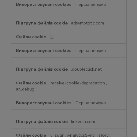
Перша вечірка
adsymptotic.com
U
Перша вечірка
.doubleclick.net
receive-cookie-deprecation
,
ar_debug
Перша вечірка
linkedin.com
li_sugr
,
AnalyticsSyncHistory
,