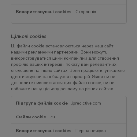
Сторонніх
Цільові сookies
Ці файли cookie встановлюються через наш сайт
нашими рекламними партнерами. Вони можуть
використовуватися цими компаніями для створення
профілю ваших інтересів і показу вам релевантних
оголошень на інших сайтах. Вони працюють, унікально
ідентифікуючи ваш браузер і пристрій. Якщо ви не
дозволите використання цих файлів cookie, ви не
побачите нашу цільову рекламу на різних сайтах.
Ц
.ipredictive.com
і
л
cu
ь
о
Перша вечірка
в