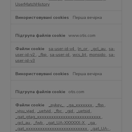
UserMatchHistory
Перша вечірка
www.otis.com
sa-user-id-v4
,
ln_or
,
_gcl_au
,
sa-
user-id-v2
,
_fbp
,
sa-user-id
,
wcs_bt
,
monsido
,
sa-
user-id-v3
Перша вечірка
otis.com
_pykey_
,
_ga_xxxxxxx
,
_fbp
,
_yjsu_yjad
,
_uetvid
,
_fbc
,
_gid
,
_uetsid
,
_gat_gtag_xxxxxxxxxxxxxxxxxxxxxxxxxxx
,
_gcl_au
,
_fwb
,
_gat_UA-XXXXXX-X
,
_ga
,
_gat_xxxxxxxxxxxxxxxxxxxxxxxxxx
,
_gat_UA-
,