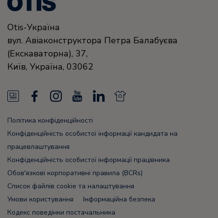
Otis-Україна
вул. Авіаконструктора Петра Балабуєва
(Екскаваторна), 37,
Київ,
Україна,
03062
N
F
I
Y
L
N
e
a
n
o
i
e
Політика конфіденційності
w
c
s
u
n
w
Конфіденційність особистої інформації кандидата на
s
e
t
T
k
s
працевлаштування
Конфіденційність особистої інформації працівника
F
b
a
u
e
F
Обов'язкові корпоративні правила (BCRs)
e
o
g
b
d
e
Список файлів cookie та налаштування
e
o
r
e
i
e
Умови користування
Інформаційна безпека
Кодекс поведінки постачальника