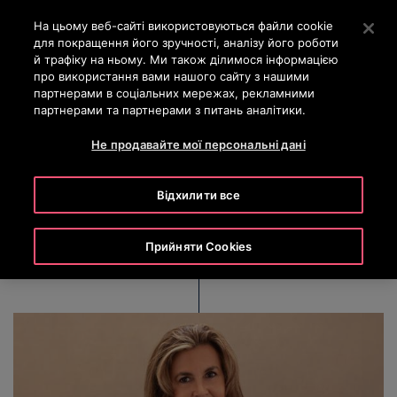
OTISLINE 0-800-501-901
Натисніть клавішу Enter, щоб перейти до основного вм
На цьому веб-сайті використовуються файли cookie
для покращення його зручності, аналізу його роботи
ПОШУК
й трафіку на ньому. Ми також ділимося інформацією
МЕН
про використання вами нашого сайту з нашими
партнерами в соціальних мережах, рекламними
партнерами та партнерами з питань аналітики.
Kathy Hopinkah
Не продавайте мої персональні дані
Hannan
Відхилити все
Прийняти Cookies