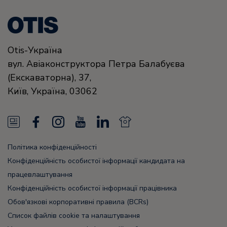
Otis-Україна
вул. Авіаконструктора Петра Балабуєва
(Екскаваторна), 37,
Київ,
Україна,
03062
N
F
I
Y
L
N
e
a
n
o
i
e
Політика конфіденційності
w
c
s
u
n
w
Конфіденційність особистої інформації кандидата на
s
e
t
T
k
s
працевлаштування
Конфіденційність особистої інформації працівника
F
b
a
u
e
F
Обов'язкові корпоративні правила (BCRs)
e
o
g
b
d
e
Список файлів cookie та налаштування