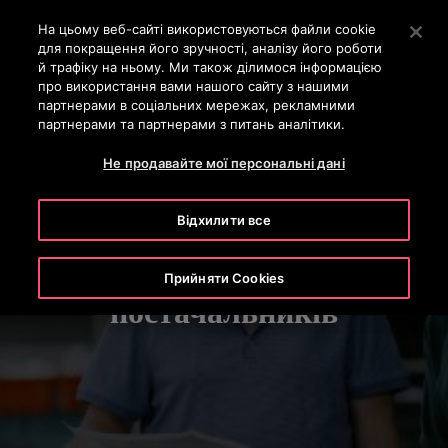
OTISLINE 0-800-501-901
Натисніть клавішу Enter, щоб перейти до основного вм
На цьому веб-сайті використовуються файли cookie
для покращення його зручності, аналізу його роботи
ПОШУК
й трафіку на ньому. Ми також ділимося інформацією
МЕН
про використання вами нашого сайту з нашими
партнерами в соціальних мережах, рекламними
партнерами та партнерами з питань аналітики.
Не продавайте мої персональні дані
Відхилити все
Інформація для
Прийняти Cookies
постачальників