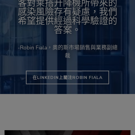
客對乘搭升降機所帶來的
感染風險存有疑慮，我們
希望提供經過科學驗證的
答案。
-Robin Fiala，奧的斯市場銷售與業務副總
裁
在LINKEDIN上關注ROBIN FIALA