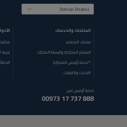
United States (EN)
المنتجات والخدمات
الأدوا
منتجات المصاعد
مكتبة 
السلالم المتحرّكة والبساط المتحرّك
تجربة ا
™خدمة أوتيس المتميّزة
الخصائ
التحديث والترقيات
خدمة أوتيس لاين
00973 17 737 888