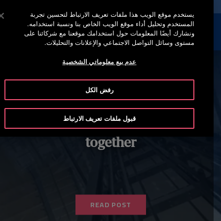
خدمة أوتيس لاين (800)2440134
اضغط على Enter للتخطي إلى المحتوى الرئيسي
يستخدم موقع الويب هذا ملفات تعريف الارتباط لتحسين تجربة
المستخدم وتحليل أداء موقع الويب الخاص بنا ونسبة استخدامه.
إبحث
القائمة
ونشارك أيضًا المعلومات حول استخدامك موقعنا مع شركائنا على
مستوى وسائل التواصل الاجتماعي والإعلانات والتحليلات.
عدم بيع معلوماتي الشخصية
رفض الكل
How building managers and
قبول ملفات تعريف الارتباط
maintenance providers can work
together
READ POST