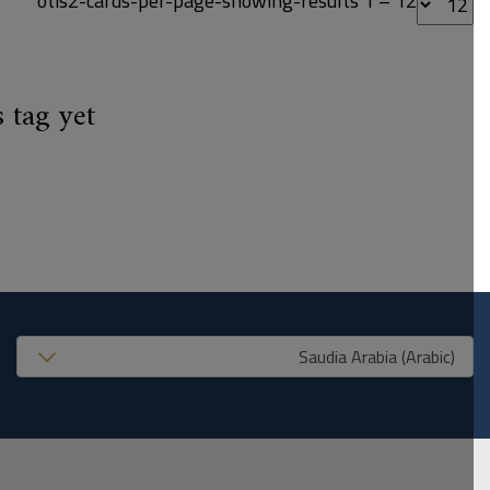
otis2-cards-per-page-showing-results 1 – 12
 tag yet..
United States (EN