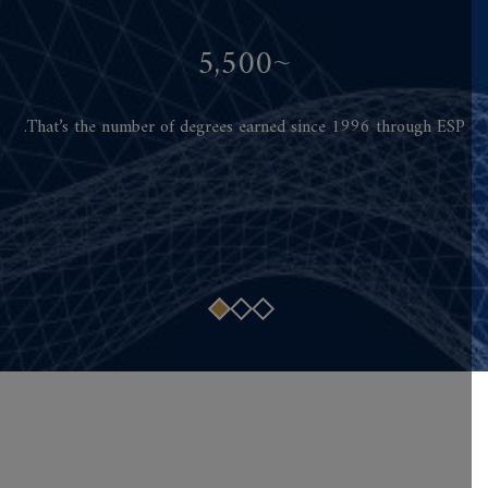
60+
$90 M
~5,500
That’s the number of degrees earned since 1996 through ESP.
invested in the education and development of our employees.
countries with employee participation.