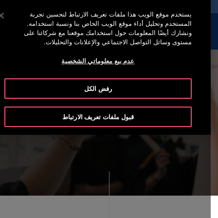
خدمة أوتيس لاين (800)2440134
اضغط على Enter للتخطي إلى المحتوى الرئيسي
يستخدم موقع الويب هذا ملفات تعريف الارتباط لتحسين تجربة
المستخدم وتحليل أداء موقع الويب الخاص بنا ونسبة استخدامه.
إبحث
القائمة
ونشارك أيضًا المعلومات حول استخدامك موقعنا مع شركائنا على
مستوى وسائل التواصل الاجتماعي والإعلانات والتحليلات.
عدم بيع معلوماتي الشخصية
رفض الكل
Our Employee Scholar Program
قبول ملفات تعريف الارتباط