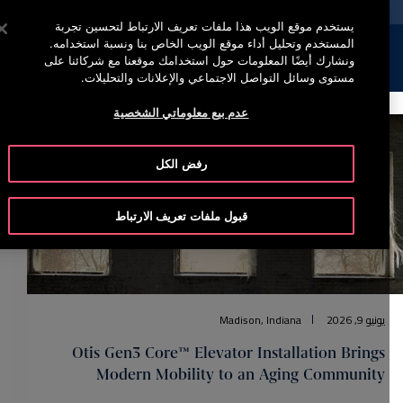
خدمة أوتيس لاين (800)2440134
اضغط على Enter للتخطي إلى المحتوى الرئيسي
يستخدم موقع الويب هذا ملفات تعريف الارتباط لتحسين تجربة
المستخدم وتحليل أداء موقع الويب الخاص بنا ونسبة استخدامه.
إبحث
القائمة
ونشارك أيضًا المعلومات حول استخدامك موقعنا مع شركائنا على
مستوى وسائل التواصل الاجتماعي والإعلانات والتحليلات.
عدم بيع معلوماتي الشخصية
رفض الكل
قبول ملفات تعريف الارتباط
يونيو 9, 2026
Madison, Indiana
Otis Gen3 Core™ Elevator Installation Brings
Modern Mobility to an Aging Community