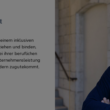
t
 einem inklusiven
ziehen und binden,
i ihrer beruflichen
nternehmensleistung
oldern zugutekommt.