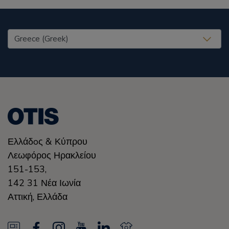
United States (EN)
Ελλάδoς & Κύπρου
Λεωφόρος Ηρακλείου
151-153,
142 31 Νέα Ιωνία
Αττική
,
Ελλάδα
N
F
I
Y
L
N