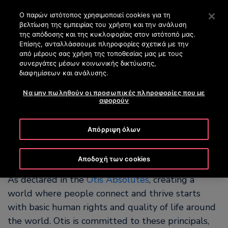
OTISLINE (+30) 210 8200 500
Πατήστε Enter για μετάβαση στο Κυρίως περιεχόμενο
Ο παρών ιστότοπος χρησιμοποιεί cookies για τη
βελτίωση της εμπειρίας του χρήστη και την ανάλυση
ΑΝΑΖΉΤΗΣΗ
της απόδοσης και της κυκλοφορίας στον ιστότοπό μας.
ΜΕΝΟ
Επίσης, ανταλλάσσουμε πληροφορίες σχετικά με την
από μέρους σας χρήση της τοποθεσίας μας με τους
συνεργάτες μέσων κοινωνικής δικτύωσης,
διαφημίσεων και ανάλυσης.
Να μην πωληθούν οι προσωπικές πληροφορίες που με
Human Rights in the
αφορούν
supply chain
Απόρριψη όλων
Αποδοχή των cookies
As declared in the
Otis Absolutes
, creating a
world where people connect and thrive starts
with basic human rights and quality of life around
the world. Otis is committed to these principals,