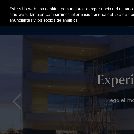
Pulse Intro para saltar al contenido principal
Este sitio web usa cookies para mejorar la experiencia del usuario
sitio web. También compartimos información acerca del uso de nuest
anunciantes y los socios de analítica.
PR
Experi
Con
Reinv
Nuestra herramie
Llegó el mo
acceso a plano