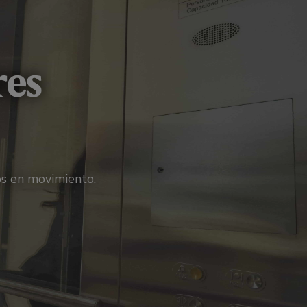
res
os en movimiento.