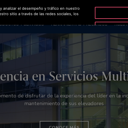
 y analizar el desempeño y tráfico en nuestro
OTISLINE 081
ro sitio a través de las redes sociales, los
ODUCTOS Y SERVICIOS
HERRAMIENTAS Y RECURSOS
NUEST
Tu visión, nuestra pasión
encia en Servicios Mul
vierta su visión en real
entamos la forma de mo
nta Otis Create integra varias funcionalidades en un 
mento de disfrutar de la experiencia del líder en la ind
s, especificaciones técnicas y opciones estéticas con un
mantenimiento de sus elevadores
CONOZCA MÁS
CONOCE MÁS