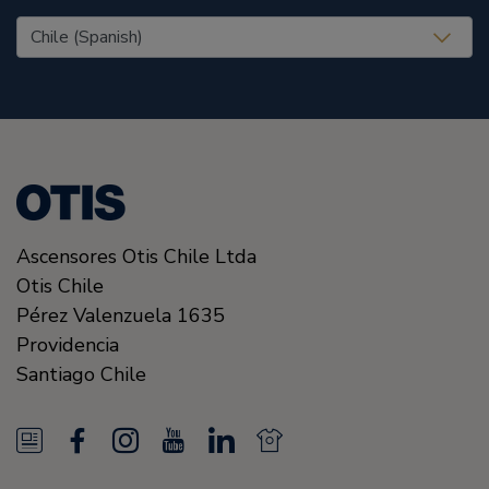
United States (EN)
Ascensores Otis Chile Ltda
Otis Chile
Pérez Valenzuela 1635
Providencia
Santiago
Chile
N
F
I
Y
L
N
e
a
n
o
i
e