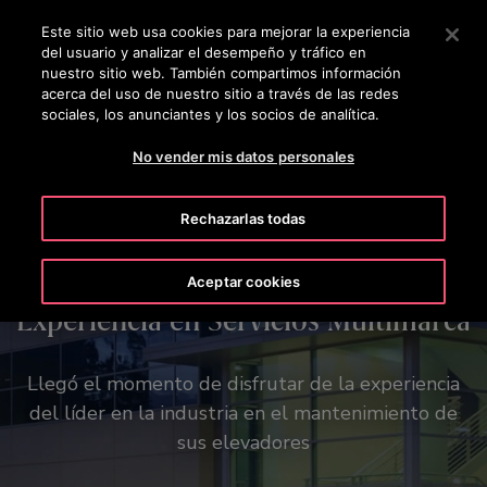
OTISLINE 56-2-23552132
Pulse Intro para saltar al contenido principal
Este sitio web usa cookies para mejorar la experiencia
del usuario y analizar el desempeño y tráfico en
BUSCAR
nuestro sitio web. También compartimos información
MENÚ
acerca del uso de nuestro sitio a través de las redes
sociales, los anunciantes y los socios de analítica.
Made to Move Communities™ | Aprende más ➝
No vender mis datos personales
Rechazarlas todas
Aceptar cookies
Convierta su visión en realidad
Experiencia en Servicios Multimarca
Tu visión, nuestra pasión.
Reinventamos la forma de moverte.
Nuestra herramienta Otis Create integra varias
Llegó el momento de disfrutar de la experiencia
funcionalidades en un solo lugar. Tenga acceso a
del líder en la industria en el mantenimiento de
planos, especificaciones técnicas y opciones
sus elevadores
estéticas con unos pocos clics.