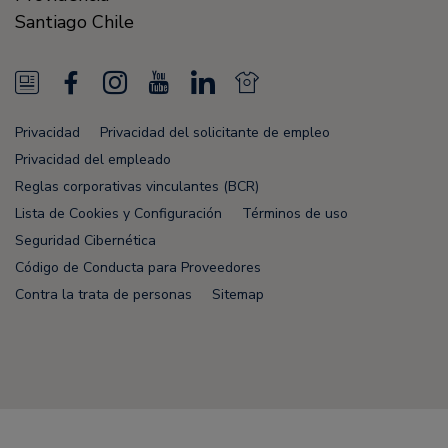
Santiago
Chile
N
F
I
Y
L
N
e
a
n
o
i
e
Privacidad
Privacidad del solicitante de empleo
w
c
s
u
n
w
Privacidad del empleado
s
e
t
T
k
s
Reglas corporativas vinculantes (BCR)
Lista de Cookies y Configuración
Términos de uso
F
b
a
u
e
F
Seguridad Cibernética
e
o
g
b
d
e
Código de Conducta para Proveedores
e
o
r
e
i
e
Contra la trata de personas
Sitemap
d
k
a
n
d
m
Node Name: liferay-78fc5b5b9d-nmvc7