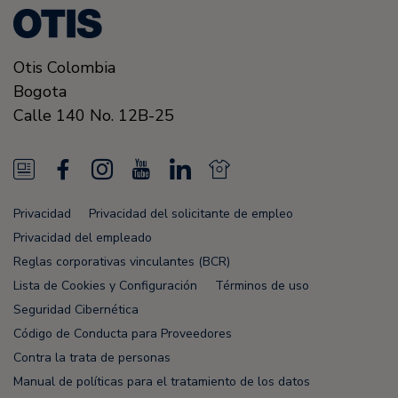
Otis Colombia
Bogota
Calle 140 No. 12B-25
N
F
I
Y
L
N
e
a
n
o
i
e
Privacidad
Privacidad del solicitante de empleo
w
c
s
u
n
w
Privacidad del empleado
s
e
t
T
k
s
Reglas corporativas vinculantes (BCR)
Lista de Cookies y Configuración
Términos de uso
F
b
a
u
e
F
Seguridad Cibernética
e
o
g
b
d
e
Código de Conducta para Proveedores
e
o
r
e
i
e
Contra la trata de personas
Manual de políticas para el tratamiento de los datos
d
k
a
n
d