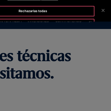
ISLINE +50622252322
SALA DE PRENSA
CARRERAS
Rechazarlas todas
BUSCAR
RA EMPRESA
INVERSORES
CONTÁCTENOS
Aceptar cookies
es técnicas
esitamos.