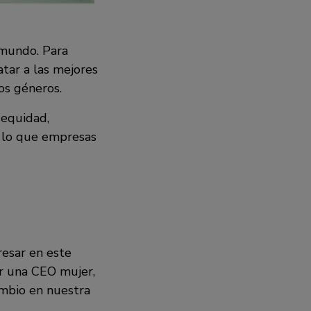
 mundo. Para
atar a las mejores
os géneros.
 equidad,
e lo que empresas
resar en este
or una CEO mujer,
ambio en nuestra