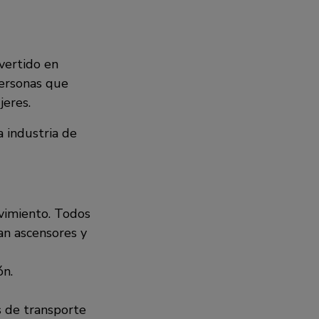
nvertido en
personas que
jeres.
 industria de
ovimiento. Todos
an ascensores y
ón.
s de transporte