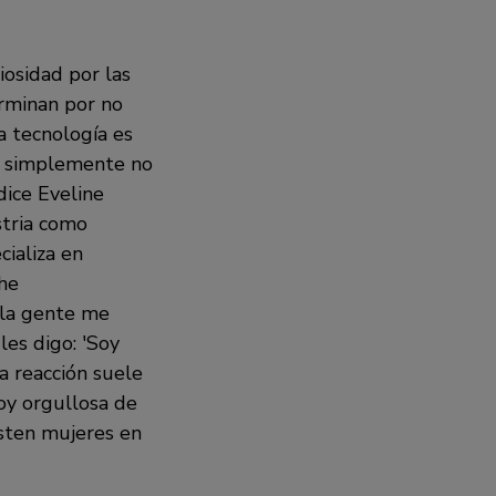
osidad por las
erminan por no
la tecnología es
' simplemente no
 dice Eveline
stria como
cializa en
he
la gente me
es digo: 'Soy
la reacción suele
oy orgullosa de
sten mujeres en