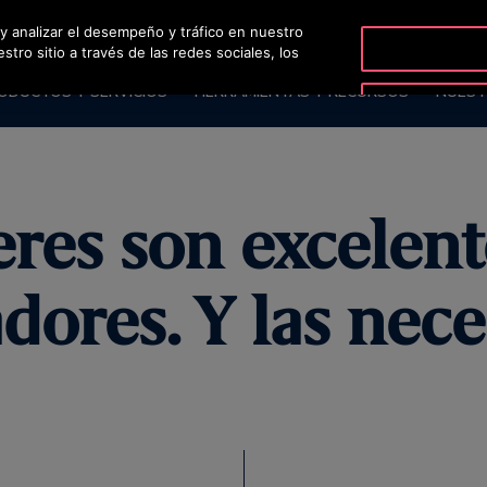
 y analizar el desempeño y tráfico en nuestro
OT
ro sitio a través de las redes sociales, los
ODUCTOS Y SERVICIOS
HERRAMIENTAS Y RECURSOS
NUEST
jeres son excelent
dores. Y las nec