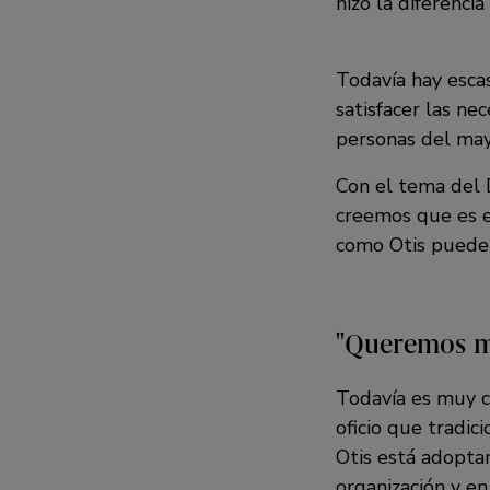
hizo la diferencia
Todavía hay esca
satisfacer las ne
personas del may
Con el tema del D
creemos que es e
como Otis pueden
Queremos 
Todavía es muy c
oficio que tradi
Otis está adopta
organización y en