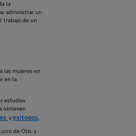
da la
a: administrar un
l trabajo de un
 a las mujeres en
r en la
os estudios
a obtienen
res
exitosos.
y
ucro de Otis, y