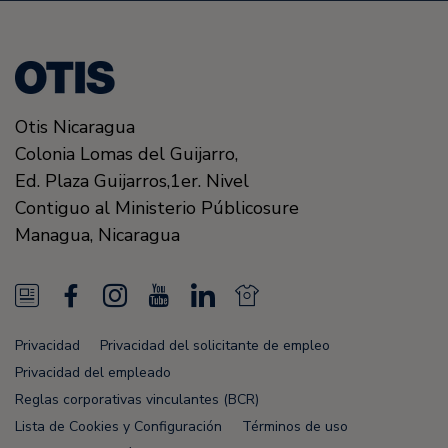
Otis Nicaragua
Colonia Lomas del Guijarro,
Ed. Plaza Guijarros,1er. Nivel
Contiguo al Ministerio Públicosure
Managua
,
Nicaragua
N
F
I
Y
L
N
e
a
n
o
i
e
Privacidad
Privacidad del solicitante de empleo
w
c
s
u
n
w
Privacidad del empleado
s
e
t
T
k
s
Reglas corporativas vinculantes (BCR)
Lista de Cookies y Configuración
Términos de uso
F
b
a
u
e
F