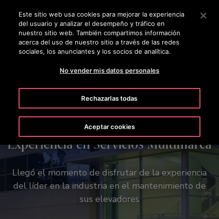
OTISLINE 800 712 5472
Pulse Intro para saltar al contenido principal
Este sitio web usa cookies para mejorar la experiencia
del usuario y analizar el desempeño y tráfico en
BUSCAR
nuestro sitio web. También compartimos información
MENÚ
acerca del uso de nuestro sitio a través de las redes
sociales, los anunciantes y los socios de analítica.
Made to Move Communities™ | Aprende más ➝
No vender mis datos personales
Rechazarlas todas
Aceptar cookies
Convierta su visión en realidad
Experiencia en Servicios Multimarca
Tu visión, nuestra pasión.
Reinventamos la forma de moverte.
Nuestra herramienta Otis Create integra varias
Llegó el momento de disfrutar de la experiencia
funcionalidades en un solo lugar. Tenga acceso a
del líder en la industria en el mantenimiento de
planos, especificaciones técnicas y opciones
sus elevadores
estéticas con unos pocos clics.