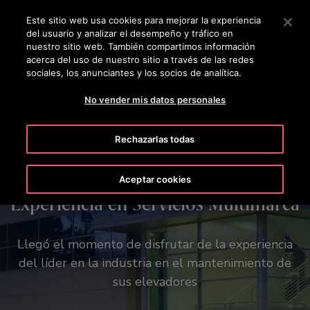
OTISLINE 800 712 5472
Pulse Intro para saltar al contenido principal
Este sitio web usa cookies para mejorar la experiencia
del usuario y analizar el desempeño y tráfico en
BUSCAR
nuestro sitio web. También compartimos información
MENÚ
acerca del uso de nuestro sitio a través de las redes
sociales, los anunciantes y los socios de analítica.
Made to Move Communities™ | Aprende más ➝
No vender mis datos personales
Rechazarlas todas
Aceptar cookies
Convierta su visión en realidad
Experiencia en Servicios Multimarca
Tu visión, nuestra pasión.
Reinventamos la forma de moverte.
Nuestra herramienta Otis Create integra varias
Llegó el momento de disfrutar de la experiencia
funcionalidades en un solo lugar. Tenga acceso a
del líder en la industria en el mantenimiento de
planos, especificaciones técnicas y opciones
sus elevadores
estéticas con unos pocos clics.