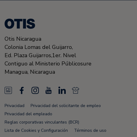
Otis Nicaragua
Colonia Lomas del Guijarro,
Ed. Plaza Guijarros,1er. Nivel
Contiguo al Ministerio Públicosure
Managua
,
Nicaragua
N
F
I
Y
L
N
e
a
n
o
i
e
Privacidad
Privacidad del solicitante de empleo
w
c
s
u
n
w
Privacidad del empleado
s
e
t
T
k
s
Reglas corporativas vinculantes (BCR)
Lista de Cookies y Configuración
Términos de uso
F
b
a
u
e
F