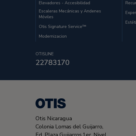
Elevadores - Accesibilidad
Recu
Escaleras Mecánicas y Andenes
Exper
Móviles
Estét
Otis Signature Service™
Modernizacion
OTISLINE
22783170
Otis Nicaragua
Colonia Lomas del Guijarro,
Ed. Plaza Guijarros,1er. Nivel