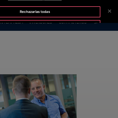
TISLINE 800 712 5472
SALA DE PRENSA
CARRERAS
Rechazarlas todas
BUSCAR
RA EMPRESA
INVERSORES
CONTÁCTENOS
Aceptar cookies