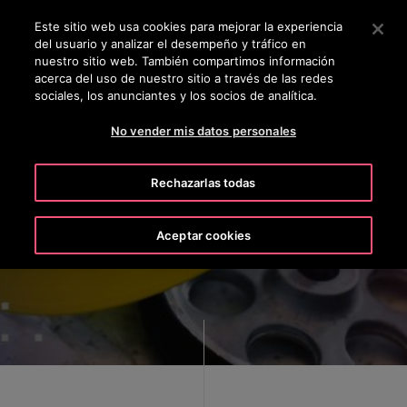
OTISLINE 800 712 5472
Pulse Intro para saltar al contenido principal
Este sitio web usa cookies para mejorar la experiencia
del usuario y analizar el desempeño y tráfico en
BUSCAR
nuestro sitio web. También compartimos información
MENÚ
acerca del uso de nuestro sitio a través de las redes
sociales, los anunciantes y los socios de analítica.
No vender mis datos personales
Rechazarlas todas
Nunca hubo un momento más
emocionante para ser un
Aceptar cookies
ingeniero de Otis