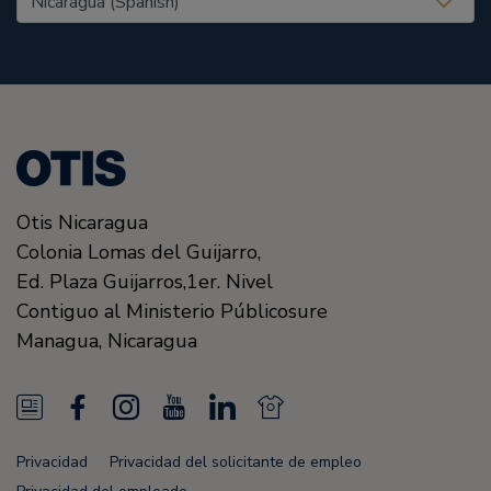
Otis Nicaragua
Colonia Lomas del Guijarro,
Ed. Plaza Guijarros,1er. Nivel
Contiguo al Ministerio Públicosure
Managua
,
Nicaragua
N
F
I
Y
L
N
e
a
n
o
i
e
Privacidad
Privacidad del solicitante de empleo
w
c
s
u
n
w