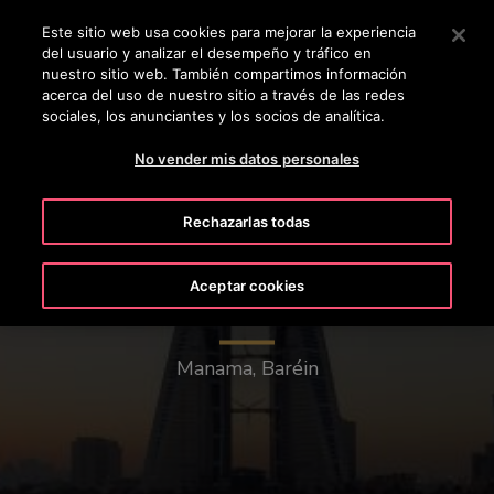
OTISLINE 800 712 5472
Pulse Intro para saltar al contenido principal
Este sitio web usa cookies para mejorar la experiencia
del usuario y analizar el desempeño y tráfico en
BUSCAR
nuestro sitio web. También compartimos información
MENÚ
acerca del uso de nuestro sitio a través de las redes
sociales, los anunciantes y los socios de analítica.
No vender mis datos personales
Rechazarlas todas
Aceptar cookies
Baréin World Trade Center
Manama, Baréin