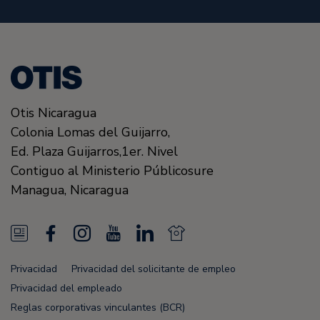
Otis Nicaragua
Colonia Lomas del Guijarro,
Ed. Plaza Guijarros,1er. Nivel
Contiguo al Ministerio Públicosure
Managua
,
Nicaragua
N
F
I
Y
L
N
e
a
n
o
i
e
Privacidad
Privacidad del solicitante de empleo
w
c
s
u
n
w
Privacidad del empleado
s
e
t
T
k
s
Reglas corporativas vinculantes (BCR)