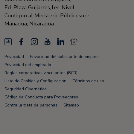
Ed. Plaza Guijarros,1er. Nivel
Contiguo al Ministerio Públicosure
Managua
,
Nicaragua
N
F
I
Y
L
N
e
a
n
o
i
e
Privacidad
Privacidad del solicitante de empleo
w
c
s
u
n
w
Privacidad del empleado
s
e
t
T
k
s
Reglas corporativas vinculantes (BCR)
Lista de Cookies y Configuración
Términos de uso
F
b
a
u
e
F
Seguridad Cibernética
e
o
g
b
d
e
Código de Conducta para Proveedores
e
o
r
e
i
e
Contra la trata de personas
Sitemap
d
k
a
n
d
m