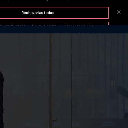
TISLINE 800 712 5472
SALA DE PRENSA
CARRERAS
Rechazarlas todas
BUSCAR
RA EMPRESA
INVERSORES
CONTÁCTENOS
Aceptar cookies