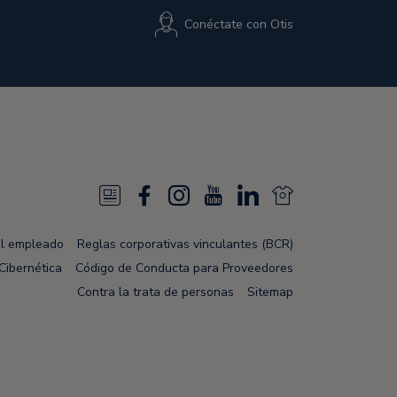
Conéctate con Otis
N
F
I
Y
L
N
e
a
n
o
i
e
el empleado
Reglas corporativas vinculantes (BCR)
w
c
s
u
n
w
Cibernética
Código de Conducta para Proveedores
s
e
t
T
k
s
Contra la trata de personas
Sitemap
F
b
a
u
e
F
e
o
g
b
d
e
e
o
r
e
i
e