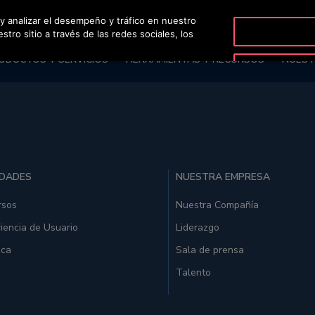
 y analizar el desempeño y tráfico en nuestro
O
ro sitio a través de las redes sociales, los
ODUCTOS Y SERVICIOS
HERRAMIENTAS Y RECURSOS
NUEST
IDADES
NUESTRA EMPRESA
rsos
Nuestra Compañía
iencia de Usuario
Liderazgo
ica
Sala de prensa
Talento