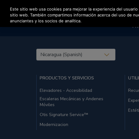
Pulse Intro para saltar al contenido principal
Este sitio web usa cookies para mejorar la experiencia del usuario
sitio web. También compartimos información acerca del uso de nuest
anunciantes y los socios de analítica.
PR
United States (EN)
PRODUCTOS Y SERVICIOS
UTIL
Elevadores - Accesibilidad
Recu
Escaleras Mecánicas y Andenes
Exper
Móviles
Estét
Otis Signature Service™
Modernizacion