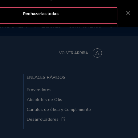
TISLINE 800 712 5472
SALA DE PRENSA
CARRERAS
Rechazarlas todas
BUSCAR
RA EMPRESA
INVERSORES
CONTÁCTENOS
Aceptar cookies
VOLVER ARRIBA
ENLACES RÁPIDOS
Proveedores
Absolutos de Otis
Canales de ética y Cumplimiento
Desarrolladores