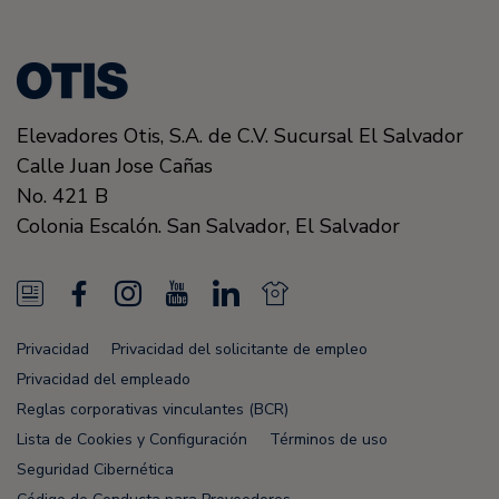
Elevadores Otis, S.A. de C.V. Sucursal El Salvador
Calle Juan Jose Cañas
No. 421 B
Colonia Escalón.
San Salvador,
El Salvador
N
F
I
Y
L
N
e
a
n
o
i
e
Privacidad
Privacidad del solicitante de empleo
w
c
s
u
n
w
Privacidad del empleado
s
e
t
T
k
s
Reglas corporativas vinculantes (BCR)
Lista de Cookies y Configuración
Términos de uso
F
b
a
u
e
F
Seguridad Cibernética
e
o
g
b
d
e