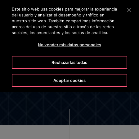
OTISLINE +50322636847
Pulse Intro para saltar al contenido principal
Este sitio web usa cookies para mejorar la experiencia
del usuario y analizar el desempeño y tráfico en
BUSCAR
nuestro sitio web. También compartimos información
MENÚ
acerca del uso de nuestro sitio a través de las redes
sociales, los anunciantes y los socios de analítica.
No vender mis datos personales
Rechazarlas todas
Aviso de privacidad para los
postulantes a empleos
Aceptar cookies