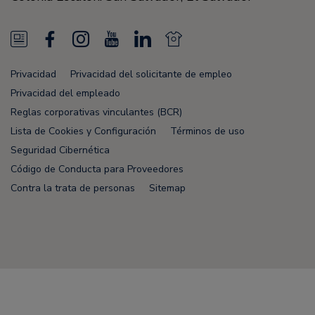
N
F
I
Y
L
N
e
a
n
o
i
e
Privacidad
Privacidad del solicitante de empleo
w
c
s
u
n
w
Privacidad del empleado
s
e
t
T
k
s
Reglas corporativas vinculantes (BCR)
Lista de Cookies y Configuración
Términos de uso
F
b
a
u
e
F
Seguridad Cibernética
e
o
g
b
d
e
Código de Conducta para Proveedores
e
o
r
e
i
e
Contra la trata de personas
Sitemap
d
k
a
n
d
m
Node Name: liferay-78fc5b5b9d-nmvc7