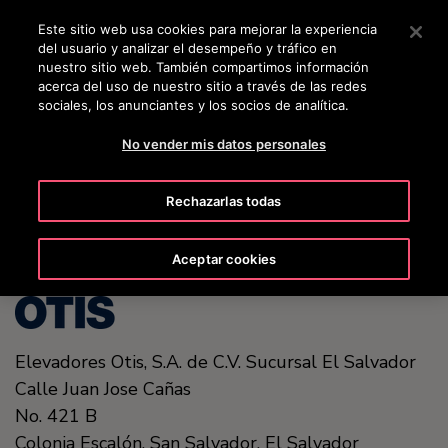
OTISLINE +50322636847
Pulse Intro para saltar al contenido principal
Este sitio web usa cookies para mejorar la experiencia
del usuario y analizar el desempeño y tráfico en
BUSCAR
nuestro sitio web. También compartimos información
MENÚ
acerca del uso de nuestro sitio a través de las redes
sociales, los anunciantes y los socios de analítica.
No vender mis datos personales
United States (EN)
Rechazarlas todas
Aceptar cookies
Elevadores Otis, S.A. de C.V. Sucursal El Salvador
Calle Juan Jose Cañas
No. 421 B
Colonia Escalón.
San Salvador,
El Salvador