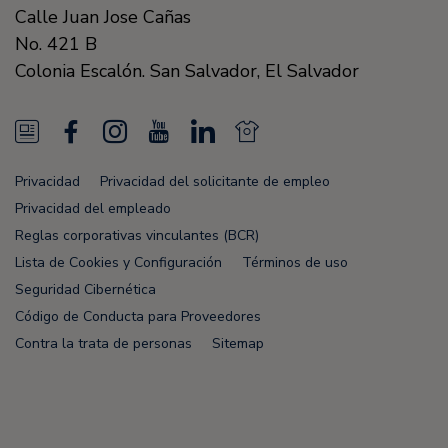
Calle Juan Jose Cañas
No. 421 B
Colonia Escalón.
San Salvador,
El Salvador
N
F
I
Y
L
N
e
a
n
o
i
e
Privacidad
Privacidad del solicitante de empleo
w
c
s
u
n
w
Privacidad del empleado
s
e
t
T
k
s
Reglas corporativas vinculantes (BCR)
Lista de Cookies y Configuración
Términos de uso
F
b
a
u
e
F
Seguridad Cibernética
e
o
g
b
d
e
Código de Conducta para Proveedores
e
o
r
e
i
e
Contra la trata de personas
Sitemap
d
k
a
n
d
m
Node Name: liferay-5f5886b7f9-8dpcx