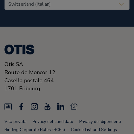
United States (EN)
Otis SA
Route de Moncor 12
Casella postale 464
1701
Fribourg
N
F
I
Y
L
N
e
a
n
o
i
e
Vita privata
Privacy del candidato
Privacy dei dipendenti
w
c
s
u
n
w
Binding Corporate Rules (BCRs)
Cookie List and Settings