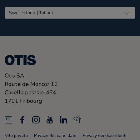
United States (EN)
Otis SA
Route de Moncor 12
Casella postale 464
1701
Fribourg
N
F
I
Y
L
N
e
a
n
o
i
e
Vita privata
Privacy del candidato
Privacy dei dipendenti