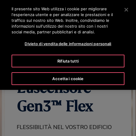
OTISLINE 0800 365 24 7
Premere Invio per passare al contenuto principale
Il presente sito Web utilizza i cookie per migliorare
l'esperienza utente e per analizzare le prestazioni e il
RICERCA
traffico sul nostro sito Web. Inoltre, condividiamo le
MENÙ
informazioni sull'utilizzo del nostro sito con i nostri
social media, partner pubblicitari e di analisi.
SCOPRI LA GAMMA GEN3
PANORAMICA GEN3 FLEX
VANTAG
Divieto di vendita delle informazioni personali
Rifiuta tutti
Accetta i cookie
L'ascensore
Gen3™ Flex
FLESSIBILITÀ NEL VOSTRO EDIFICIO