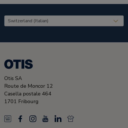
United States (EN)
Otis SA
Route de Moncor 12
Casella postale 464
1701
Fribourg
N
F
I
Y
L
N