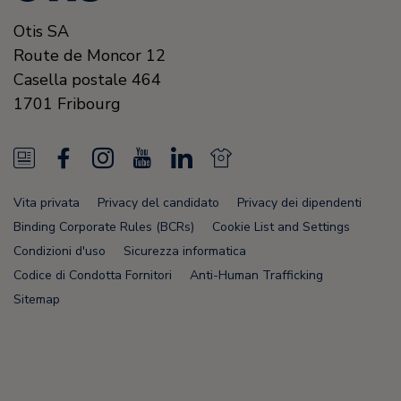
Otis SA
Route de Moncor 12
Casella postale 464
1701
Fribourg
N
F
I
Y
L
N
e
a
n
o
i
e
Vita privata
Privacy del candidato
Privacy dei dipendenti
w
c
s
u
n
w
Binding Corporate Rules (BCRs)
Cookie List and Settings
s
e
t
T
k
s
Condizioni d'uso
Sicurezza informatica
Codice di Condotta Fornitori
Anti-Human Trafficking
F
b
a
u
e
F
Sitemap
e
o
g
b
d
e
e
o
r
e
i
e
d
k
a
n
d
Node Name: liferay-75cdbd4554-9nfwr