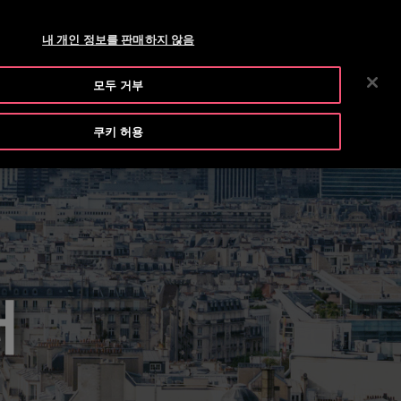
티스 엘리베이터 공식 블로그
브로셔 및 도면
뉴스룸
채용
내 개인 정보를 판매하지 않음
수
자료 다운로드
회사 소개
투자자 정보
연락처
모두 거부
색
쿠키 허용
터