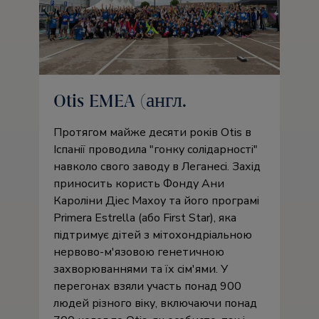
Otis EMEA (англ.
Протягом майже десяти років Otis в
Іспанії проводила
гонку солідарності
навколо свого заводу в Леганесі. Захід
приносить користь Фонду Ани
Кароліни Діес Махоу та його програмі
Primera Estrella (або First Star), яка
підтримує дітей з мітохондріальною
нервово-м'язовою генетичною
захворюваннями та їх сім'ями. У
перегонах взяли участь понад 900
людей різного віку, включаючи понад