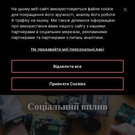
OTISLINE 0-800-501-901
Натисніть клавішу Enter, щоб перейти до основного вм
На цьому веб-сайті використовуються файли cookie
для покращення його зручності, аналізу його роботи
ПОШУК
й трафіку на ньому. Ми також ділимося інформацією
МЕН
про використання вами нашого сайту з нашими
партнерами в соціальних мережах, рекламними
партнерами та партнерами з питань аналітики.
ВИВЧЕННЯ СТОВБУРОВИХ СИСТЕМ
БЛАГОДІЙНА ВІДДАЧА
Не продавайте мої персональні дані
Відхилити все
Прийняти Cookies
Соціальний вплив