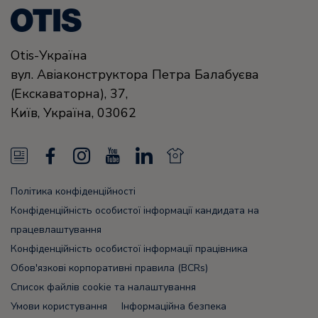
Otis-Україна
вул. Авіаконструктора Петра Балабуєва
(Екскаваторна), 37,
Київ,
Україна,
03062
N
F
I
Y
L
N
e
a
n
o
i
e
Політика конфіденційності
w
c
s
u
n
w
Конфіденційність особистої інформації кандидата на
s
e
t
T
k
s
працевлаштування
Конфіденційність особистої інформації працівника
F
b
a
u
e
F
Обов'язкові корпоративні правила (BCRs)
e
o
g
b
d
e
Список файлів cookie та налаштування
e
o
r
e
i
e
Умови користування
Інформаційна безпека