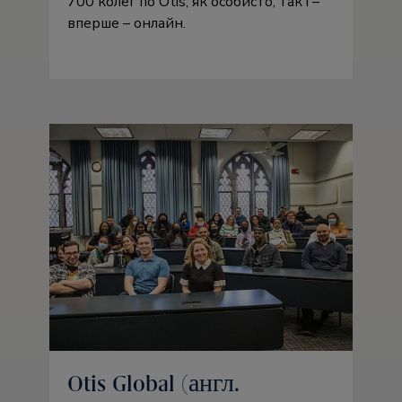
700 колег по Otis, як особисто, так і –
вперше – онлайн.
Otis Global (англ.