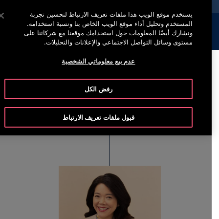
خدمة أوتيس لاين +965 22200067
اضغط على Enter للتخطي إلى المحتوى الرئيسي
يستخدم موقع الويب هذا ملفات تعريف الارتباط لتحسين تجربة
المستخدم وتحليل أداء موقع الويب الخاص بنا ونسبة استخدامه.
إبحث
القائمة
ونشارك أيضًا المعلومات حول استخدامك موقعنا مع شركائنا على
مستوى وسائل التواصل الاجتماعي والإعلانات والتحليلات.
عدم بيع معلوماتي الشخصية
Sally Loh
رفض الكل
President, Otis Greater China
قبول ملفات تعريف الارتباط