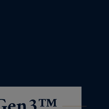
Gen3™