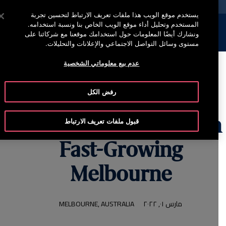
خدمة أوتيس لاين (800)2440134
اضغط على Enter للتخطي إلى المحتوى الرئيسي
يستخدم موقع الويب هذا ملفات تعريف الارتباط لتحسين تجربة
المستخدم وتحليل أداء موقع الويب الخاص بنا ونسبة استخدامه.
إبحث
القائمة
ونشارك أيضًا المعلومات حول استخدامك موقعنا مع شركائنا على
مستوى وسائل التواصل الاجتماعي والإعلانات والتحليلات.
عدم بيع معلوماتي الشخصية
رفض الكل
Modernizing a
Landmark Building i
قبول ملفات تعريف الارتباط
Fast-Growing
Melbourne
مارس ٠١, ٢٠٢٢
MELBOURNE, AUSTRALIA