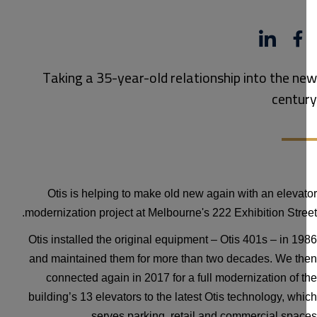
Linkedin
Faceboo
Taking a 35-year-old relationship into the n
centu
Otis is helping to make old new again with an eleva
modernization project at Melbourne's 222 Exhibition Stre
Otis installed the original equipment – Otis 401s – in 1
and maintained them for more than two decades. We th
connected again in 2017 for a full modernization
of 
building’s 13 elevators to the latest Otis technology, wh
serves parking, retail and commercial spac