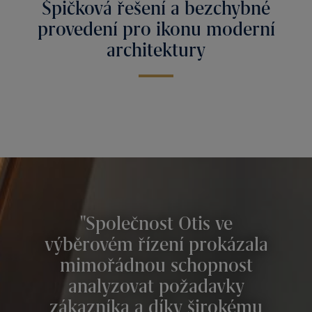
Špičková řešení a bezchybné
provedení pro ikonu moderní
architektury
Společnost Otis ve
výběrovém řízení prokázala
mimořádnou schopnost
analyzovat požadavky
zákazníka a díky širokému