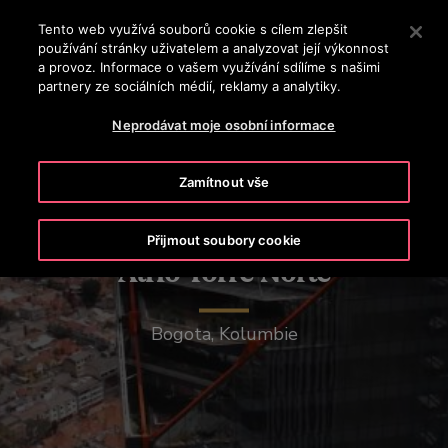
OTISLINE (800) 107-525
Stisknutím klávesy Enter přeskočíte na hlavní obsah
Tento web využívá souborů cookie s cílem zlepšit
používání stránky uživatelem a analyzovat její výkonnost
VYHLEDÁVÁNÍ
a provoz. Informace o vašem využívání sdílíme s našimi
MENU
partnery ze sociálních médií, reklamy a analytiky.
Neprodávat moje osobní informace
Zamítnout vše
Přijmout soubory cookie
Atrio Torre Norte
Bogota, Kolumbie