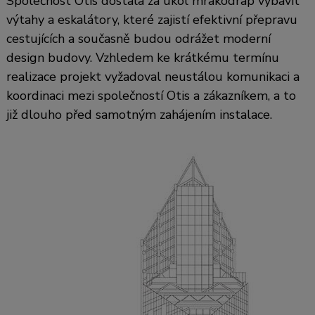
Společnost Otis dostala za úkol mrakodrap vybavit
výtahy a eskalátory, které zajistí efektivní přepravu
cestujících a současně budou odrážet moderní
design budovy. Vzhledem ke krátkému termínu
realizace projekt vyžadoval neustálou komunikaci a
koordinaci mezi společností Otis a zákazníkem, a to
již dlouho před samotným zahájením instalace.