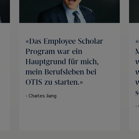
Das Employee Scholar
Program war ein
M
Hauptgrund für mich,
w
mein Berufsleben bei
w
OTIS zu starten.
w
s
- Charles Jiang
-