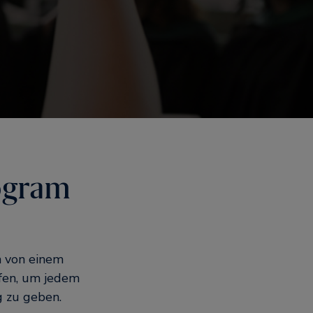
ogram
n von einem
fen, um jedem
g zu geben.